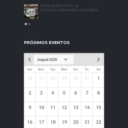
INSTALAN RED LOCAL DE
SOCIALIZACIÓN EN BAJA CALIFORNIA
0
PRÓXIMOS EVENTOS
Sun
Mon
Tue
Wed
Thu
Fri
Sat
26
27
28
29
30
31
1
2
3
4
5
6
7
8
9
10
11
12
13
14
15
16
17
18
19
20
21
22