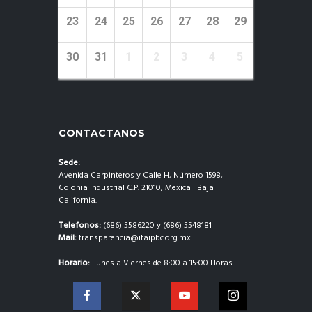
23
24
25
26
27
28
29
30
31
1
2
3
4
5
CONTACTANOS
Sede:
Avenida Carpinteros y Calle H, Número 1598,
Colonia Industrial C.P. 21010, Mexicali Baja
California.
Telefonos:
(686) 5586220 y (686) 5548181
Mail:
transparencia@itaipbc.org.mx
Horario:
Lunes a Viernes de 8:00 a 15:00 Horas