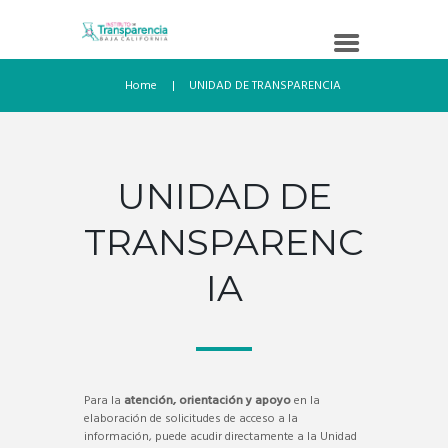
Home
UNIDAD DE TRANSPARENCIA
UNIDAD DE
TRANSPARENC
IA
Para la
atención, orientación y apoyo
en la
elaboración de solicitudes de acceso a la
información, puede acudir directamente a la Unidad