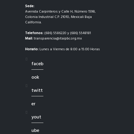
Sede:
Avenida Carpinteros y Calle H, Número 1598,
Colonia Industrial C.P. 21010, Mexicali Baja
California.
Telefonos:
(686) 5586220 y (686) 5548181
Mail:
transparencia@itaipbc.org.mx
Horario:
Lunes a Viernes de 8:00 a 15:00 Horas
faceb
ook
twitt
er
yout
ube