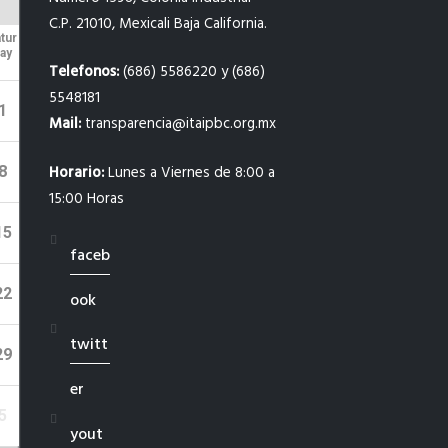
C.P. 21010, Mexicali Baja California.
tur
ay
Telefonos:
(686) 5586220 y (686)
5548181
1
Mail:
transparencia@itaipbc.org.mx
Horario:
Lunes a Viernes de 8:00 a
8
15:00 Horas
15
faceb
22
ook
twitt
29
er
5
yout