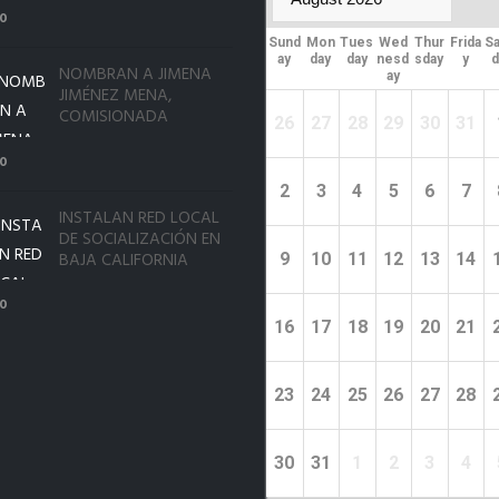
PRESIDENTE DEL
0
ITAIPBC
Sund
Mon
Tues
Wed
Thur
Frida
Sa
ay
day
day
nesd
sday
y
d
NOMBRAN A JIMENA
ay
JIMÉNEZ MENA,
COMISIONADA
26
27
28
29
30
31
PROPIETARIA DEL
ITAIPBC
0
2
3
4
5
6
7
INSTALAN RED LOCAL
DE SOCIALIZACIÓN EN
BAJA CALIFORNIA
9
10
11
12
13
14
0
16
17
18
19
20
21
23
24
25
26
27
28
30
31
1
2
3
4