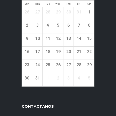
Sun
Mon
Tue
Wed
Thu
Fri
Sat
26
27
28
29
30
31
1
2
3
4
5
6
7
8
9
10
11
12
13
14
15
16
17
18
19
20
21
22
23
24
25
26
27
28
29
30
31
1
2
3
4
5
CONTACTANOS