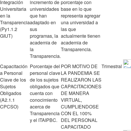
Integración
incremento de
porcentaje con
Universitaria
universidades
base en lo que
en la
que han
representa agregar
Transparencia
adaptado en
una universidad a
(Py1.1.2
sus
las que
GIUT)
programas, la
actualmente tienen
academia de
academia de
la
Transparencia.
Transparencia.
Capacitación
Porcentaje del
POR MOTIVO DE
Trimestral
a Personal
personal clave
LA PANDEMIA SE
Clave de los
de los sujetos
REALIZARON LAS
Sujetos
obligados que
CAPACITACIONES
Obligados
cuenta con
DE MANERA
(A2.1.1
conocimiento
VIRTUAL,
CPCSO)
acerca de
CUMPLIENDOSE
Transparencia
CON EL 100%
y el ITAIPBC.
DEL PERSONAL
CAPACITADO