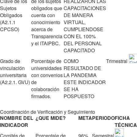
Clave de los
de los sujetos
REALIZARON LAS
Sujetos
obligados que
CAPACITACIONES
Obligados
cuenta con
DE MANERA
(A2.1.1
conocimiento
VIRTUAL,
CPCSO)
acerca de
CUMPLIENDOSE
Transparencia
CON EL 100%
y el ITAIPBC.
DEL PERSONAL
CAPACITADO
Grado de
Porcentaje de
COMO
Trimestral
vinculación
universidades
RESULTADO DE
universitaria
con convenios
LA PANDEMIA
(A2.2.1. GVU)
de
ESTE INDICADOR
colaboración
SE HA
firmados.
POSPUESTO
Coordinación de Verificación y Seguimiento
NOMBRE DEL
¿QUE MIDE?
META
PERIODO
FICHA
INDICADOR
TÉCNICA
Comités de
Porcentaje de
96%
Semestral