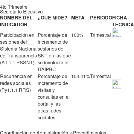
4to Trimestre
Secretario Ejecutivo
NOMBRE DEL
¿QUE MIDE?
META
PERIODO
FICHA
INDICADOR
TÉCNICA
Participación en
Porcentaje de
100%
Trimestral
sesiones del
incremento de
Sistema Nacional
sesiones del
de Transparencia
SNT en las que
(A1.1.1 PSSNT)
se involucra el
ITAIPBC
Recurrencia en
Porcentaje de
104.41%
Trimestral
redes sociales
incremento de
(Py1.1.1 RRS)
visitas y
consultas en el
portal y las
otras redes
sociales.
Coordinación de Administración y Procedimientos