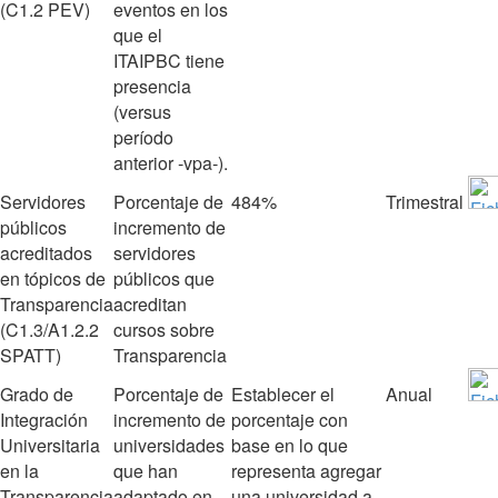
(C1.2 PEV)
eventos en los
que el
ITAIPBC tiene
presencia
(versus
período
anterior ‐vpa‐).
Servidores
Porcentaje de
484%
Trimestral
públicos
incremento de
acreditados
servidores
en tópicos de
públicos que
Transparencia
acreditan
(C1.3/A1.2.2
cursos sobre
SPATT)
Transparencia
Grado de
Porcentaje de
Establecer el
Anual
Integración
incremento de
porcentaje con
Universitaria
universidades
base en lo que
en la
que han
representa agregar
Transparencia
adaptado en
una universidad a