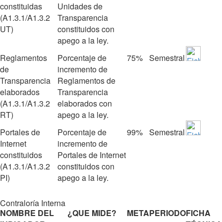
constituidas
Unidades de
(A1.3.1/A1.3.2
Transparencia
UT)
constituidos con
apego a la ley.
Reglamentos
Porcentaje de
75%
Semestral
de
incremento de
Transparencia
Reglamentos de
elaborados
Transparencia
(A1.3.1/A1.3.2
elaborados con
RT)
apego a la ley.
Portales de
Porcentaje de
99%
Semestral
Internet
incremento de
constituidos
Portales de Internet
(A1.3.1/A1.3.2
constituidos con
PI)
apego a la ley.
Contraloría Interna
NOMBRE DEL
¿QUE MIDE?
META
PERIODO
FICHA