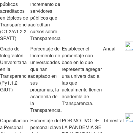
públicos
incremento de
acreditados
servidores
en tópicos de
públicos que
Transparencia
acreditan
(C1.3/A1.2.2
cursos sobre
SPATT)
Transparencia
Grado de
Porcentaje de
Establecer el
Anual
Integración
incremento de
porcentaje con
Universitaria
universidades
base en lo que
en la
que han
representa agregar
Transparencia
adaptado en
una universidad a
(Py1.1.2
sus
las que
GIUT)
programas, la
actualmente tienen
academia de
academia de
la
Transparencia.
Transparencia.
Capacitación
Porcentaje del
POR MOTIVO DE
Trimestral
a Personal
personal clave
LA PANDEMIA SE