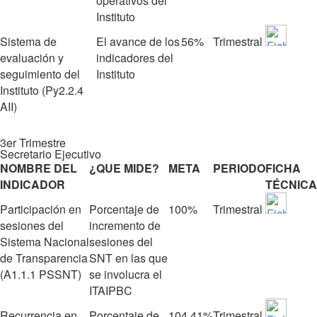
operativos del
Instituto
Sistema de
El avance de los
56%
Trimestral
evaluación y
indicadores del
seguimiento del
Instituto
Instituto (Py2.2.4
AII)
3er Trimestre
Secretario Ejecutivo
NOMBRE DEL
¿QUE MIDE?
META
PERIODO
FICHA
INDICADOR
TÉCNICA
Participación en
Porcentaje de
100%
Trimestral
sesiones del
incremento de
Sistema Nacional
sesiones del
de Transparencia
SNT en las que
(A1.1.1 PSSNT)
se involucra el
ITAIPBC
Recurrencia en
Porcentaje de
104.41%
Trimestral