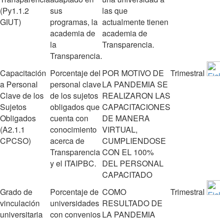
(Py1.1.2
sus
las que
GIUT)
programas, la
actualmente tienen
academia de
academia de
la
Transparencia.
Transparencia.
Capacitación
Porcentaje del
POR MOTIVO DE
Trimestral
a Personal
personal clave
LA PANDEMIA SE
Clave de los
de los sujetos
REALIZARON LAS
Sujetos
obligados que
CAPACITACIONES
Obligados
cuenta con
DE MANERA
(A2.1.1
conocimiento
VIRTUAL,
CPCSO)
acerca de
CUMPLIENDOSE
Transparencia
CON EL 100%
y el ITAIPBC.
DEL PERSONAL
CAPACITADO
Grado de
Porcentaje de
COMO
Trimestral
vinculación
universidades
RESULTADO DE
universitaria
con convenios
LA PANDEMIA