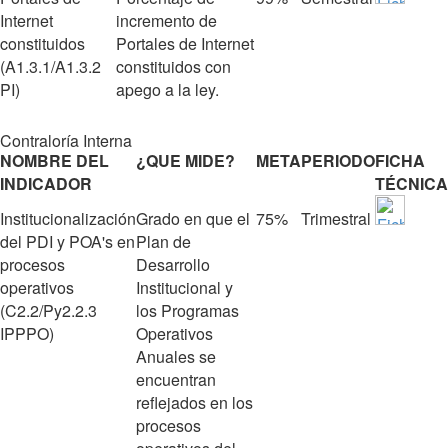
Internet
incremento de
constituidos
Portales de Internet
(A1.3.1/A1.3.2
constituidos con
PI)
apego a la ley.
Contraloría Interna
NOMBRE DEL
¿QUE MIDE?
META
PERIODO
FICHA
INDICADOR
TÉCNICA
Institucionalización
Grado en que el
75%
Trimestral
del PDI y POA's en
Plan de
procesos
Desarrollo
operativos
Institucional y
(C2.2/Py2.2.3
los Programas
IPPPO)
Operativos
Anuales se
encuentran
reflejados en los
procesos