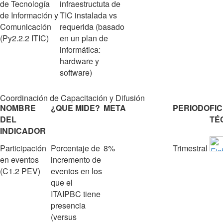
de Tecnología
infraestructuta de
de Información y
TIC instalada vs
Comunicación
requerida (basado
(Py2.2.2 ITIC)
en un plan de
informática:
hardware y
software)
Coordinación de Capacitación y Difusión
NOMBRE
¿QUE MIDE?
META
PERIODO
FI
DEL
TÉ
INDICADOR
Participación
Porcentaje de
8%
Trimestral
en eventos
incremento de
(C1.2 PEV)
eventos en los
que el
ITAIPBC tiene
presencia
(versus