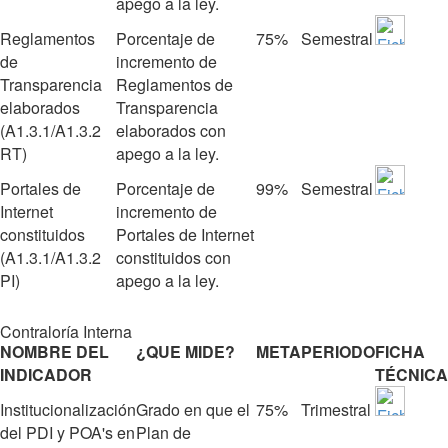
apego a la ley.
Reglamentos
Porcentaje de
75%
Semestral
de
incremento de
Transparencia
Reglamentos de
elaborados
Transparencia
(A1.3.1/A1.3.2
elaborados con
RT)
apego a la ley.
Portales de
Porcentaje de
99%
Semestral
Internet
incremento de
constituidos
Portales de Internet
(A1.3.1/A1.3.2
constituidos con
PI)
apego a la ley.
Contraloría Interna
NOMBRE DEL
¿QUE MIDE?
META
PERIODO
FICHA
INDICADOR
TÉCNICA
Institucionalización
Grado en que el
75%
Trimestral
del PDI y POA's en
Plan de