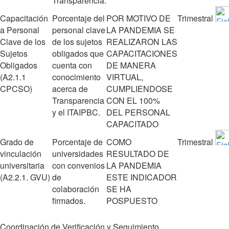
Transparencia.
Capacitación
Porcentaje del
POR MOTIVO DE
Trimestral
a Personal
personal clave
LA PANDEMIA SE
Clave de los
de los sujetos
REALIZARON LAS
Sujetos
obligados que
CAPACITACIONES
Obligados
cuenta con
DE MANERA
(A2.1.1
conocimiento
VIRTUAL,
CPCSO)
acerca de
CUMPLIENDOSE
Transparencia
CON EL 100%
y el ITAIPBC.
DEL PERSONAL
CAPACITADO
Grado de
Porcentaje de
COMO
Trimestral
vinculación
universidades
RESULTADO DE
universitaria
con convenios
LA PANDEMIA
(A2.2.1. GVU)
de
ESTE INDICADOR
colaboración
SE HA
firmados.
POSPUESTO
Coordinación de Verificación y Seguimiento