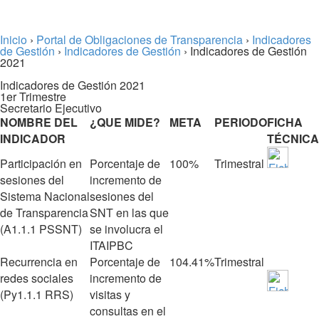
Inicio
›
Portal de Obligaciones de Transparencia
›
Indicadores
de Gestión
›
Indicadores de Gestión
› Indicadores de Gestión
2021
Indicadores de Gestión 2021
1er Trimestre
Secretario Ejecutivo
NOMBRE DEL
¿QUE MIDE?
META
PERIODO
FICHA
INDICADOR
TÉCNICA
Participación en
Porcentaje de
100%
Trimestral
sesiones del
incremento de
Sistema Nacional
sesiones del
de Transparencia
SNT en las que
(A1.1.1 PSSNT)
se involucra el
ITAIPBC
Recurrencia en
Porcentaje de
104.41%
Trimestral
redes sociales
incremento de
(Py1.1.1 RRS)
visitas y
consultas en el