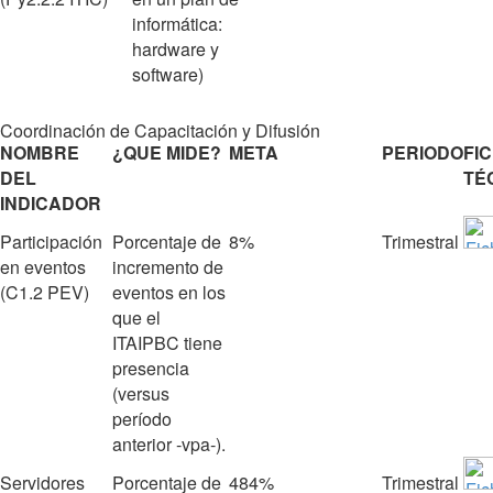
informática:
hardware y
software)
Coordinación de Capacitación y Difusión
NOMBRE
¿QUE MIDE?
META
PERIODO
FI
DEL
TÉ
INDICADOR
Participación
Porcentaje de
8%
Trimestral
en eventos
incremento de
(C1.2 PEV)
eventos en los
que el
ITAIPBC tiene
presencia
(versus
período
anterior ‐vpa‐).
Servidores
Porcentaje de
484%
Trimestral