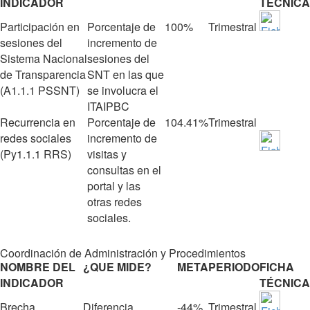
INDICADOR
TÉCNICA
Participación en
Porcentaje de
100%
Trimestral
sesiones del
incremento de
Sistema Nacional
sesiones del
de Transparencia
SNT en las que
(A1.1.1 PSSNT)
se involucra el
ITAIPBC
Recurrencia en
Porcentaje de
104.41%
Trimestral
redes sociales
incremento de
(Py1.1.1 RRS)
visitas y
consultas en el
portal y las
otras redes
sociales.
Coordinación de Administración y Procedimientos
NOMBRE DEL
¿QUE MIDE?
META
PERIODO
FICHA
INDICADOR
TÉCNICA
Brecha
Diferencia
‐44%
Trimestral