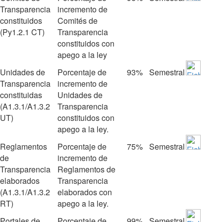
Transparencia
incremento de
constituidos
Comités de
(Py1.2.1 CT)
Transparencia
constituidos con
apego a la ley
Unidades de
Porcentaje de
93%
Semestral
Transparencia
incremento de
constituidas
Unidades de
(A1.3.1/A1.3.2
Transparencia
UT)
constituidos con
apego a la ley.
Reglamentos
Porcentaje de
75%
Semestral
de
incremento de
Transparencia
Reglamentos de
elaborados
Transparencia
(A1.3.1/A1.3.2
elaborados con
RT)
apego a la ley.
Portales de
Porcentaje de
99%
Semestral