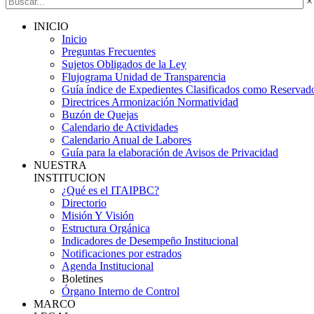
×
INICIO
Inicio
Preguntas Frecuentes
Sujetos Obligados de la Ley
Flujograma Unidad de Transparencia
Guía índice de Expedientes Clasificados como Reservad
Directrices Armonización Normatividad
Buzón de Quejas
Calendario de Actividades
Calendario Anual de Labores
Guía para la elaboración de Avisos de Privacidad
NUESTRA
INSTITUCION
¿Qué es el ITAIPBC?
Directorio
Misión Y Visión
Estructura Orgánica
Indicadores de Desempeño Institucional
Notificaciones por estrados
Agenda Institucional
Boletines
Órgano Interno de Control
MARCO