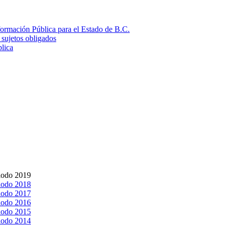
formación Pública para el Estado de B.C.
 sujetos obligados
lica
riodo 2019
riodo 2018
riodo 2017
riodo 2016
riodo 2015
riodo 2014