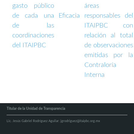
gasto público
áreas
de cada una
Eficacia
responsables del
de las
ITAIPBC con
coordinaciones
relación al total
del ITAIPBC
de observaciones
emitidas por la
Contraloría
Interna
Titular de la Unidad de Transparencia
Lic. Jesús Gabriel Rodríguez Aguilar:
jgrodriguez@itaipbc.org.mx