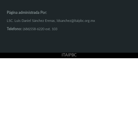
Página administrada Por:
LSC. Luis Daniel Sánchez Erenas,
ldsanchez@itaipbc.org.mx
Telefono:
(686)558-6220 ext. 103
ITAIPBC