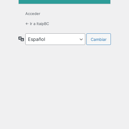
Acceder
← Ir a ItaipBC
Idioma