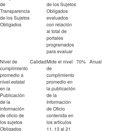
de
de los Sujetos
Transparencia
Obligados
de los Sujetos
evaluados
Obligados
con relación
al total de
portales
programados
para evaluar
Nivel de
Calidad
Mide el nivel
70%
Anual
cumplimiento
de
promedio a
cumplimiento
nivel estatal
promedio en
en la
la publicación
Publicación
de la
de la
Información
información
de Oficio
de oficio de
contenida en
los sujetos
los artículos
Obligados
11, 13 al 21