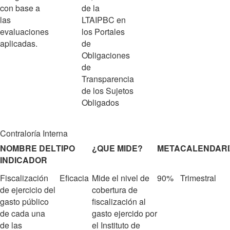
con base a
de la
las
LTAIPBC en
evaluaciones
los Portales
aplicadas.
de
Obligaciones
de
Transparencia
de los Sujetos
Obligados
Contraloría Interna
NOMBRE DEL
TIPO
¿QUE MIDE?
META
CALENDARI
INDICADOR
Fiscalización
Eficacia
Mide el nivel de
90%
Trimestral
de ejercicio del
cobertura de
gasto público
fiscalización al
de cada una
gasto ejercido por
de las
el Instituto de