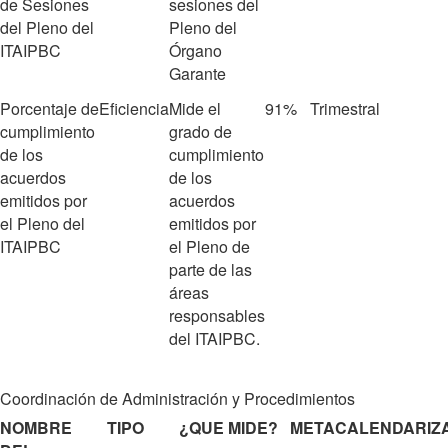
de Sesiones
sesiones del
del Pleno del
Pleno del
ITAIPBC
Órgano
Garante
Porcentaje de
Eficiencia
Mide el
91%
Trimestral
cumplimiento
grado de
de los
cumplimiento
acuerdos
de los
emitidos por
acuerdos
el Pleno del
emitidos por
ITAIPBC
el Pleno de
parte de las
áreas
responsables
del ITAIPBC.
Coordinación de Administración y Procedimientos
NOMBRE
TIPO
¿QUE MIDE?
META
CALENDARIZ