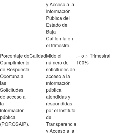
y Acceso a la
Información
Pública del
Estado de
Baja
California en
el trimestre.
Porcentaje de
Calidad
Mide el
.= o >
Trimestral
Cumplimiento
número de
100%
de Respuesta
solicitudes de
Oportuna a
acceso a la
las
información
Solicitudes
pública
de acceso a
atendidas y
la
respondidas
información
por el Instituto
pública
de
(PCROSAIP).
Transparencia
y Acceso a la