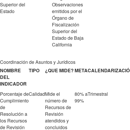
Superior del
Observaciones
Estado
emitidos por el
Órgano de
Fiscalización
Superior del
Estado de Baja
California
Coordinación de Asuntos y Jurídicos
NOMBRE
TIPO
¿QUE MIDE?
META
CALENDARIZACI
DEL
INDICADOR
Porcentaje de
Calidad
Mide el
80% a
Trimestral
Cumplimiento
número de
99%
de
Recursos de
Resolución a
Revisión
los Recursos
atendidos y
de Revisión
concluidos