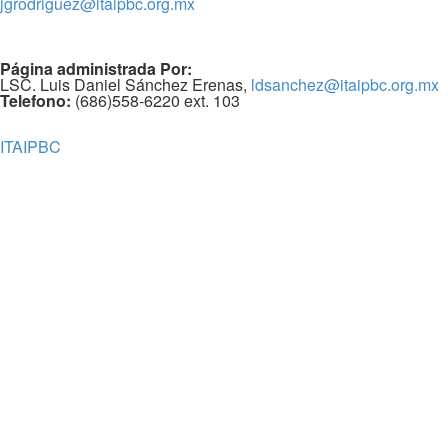
jgrodriguez@itaipbc.org.mx
Página administrada Por:
LSC. Luis Daniel Sánchez Erenas,
ldsanchez@itaipbc.org.mx
Telefono:
(686)558-6220 ext. 103
ITAIPBC