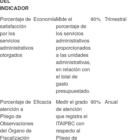
DEL
INDICADOR
Porcentaje de
Economía
Mide el
90%
Trimestral
satisfacción
porcentaje de
por los
los servicios
servicios
administrativos
administrativos
proporcionados
otorgados
a las unidades
administrativas,
en relación con
el total de
gasto
presupuestado.
Porcentaje de
Eficacia
Medir el grado
90%
Anual
atención a
de atención
Pliego de
que registra el
Observaciones
ITAIPBC con
del Órgano de
respecto al
Fiscalización
Pliego de