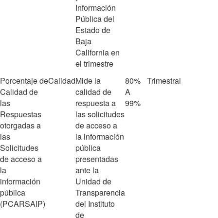
Información
Pública del
Estado de
Baja
California en
el trimestre
Porcentaje de
Calidad
Mide la
80%
Trimestral
Calidad de
calidad de
A
las
respuesta a
99%
Respuestas
las solicitudes
otorgadas a
de acceso a
las
la información
Solicitudes
pública
de acceso a
presentadas
la
ante la
información
Unidad de
pública
Transparencia
(PCARSAIP)
del Instituto
de