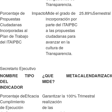
Transparencia.
Porcentaje de
Impacto
Mide el grado de
25.89%
Semestral
Propuestas
incorporación por
Ciudadanas
parte del ITAIPBC
Incorporadas al
a las propuestas
Plan de Trabajo
ciudadanas para
del ITAIPBC
avanzar en la
cultura de
Transparencia.
Secretario Ejecutivo
NOMBRE
TIPO
¿QUE
META
CALENDARIZACI
DEL
MIDE?
INDICADOR
Porcentaje de
Eficacia
Garantizar la
100%
Trimestral
Cumplimiento
realización
de Ejecución
de las