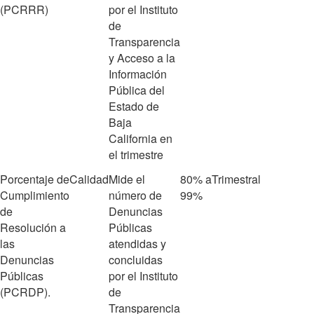
(PCRRR)
por el Instituto
de
Transparencia
y Acceso a la
Información
Pública del
Estado de
Baja
California en
el trimestre
Porcentaje de
Calidad
Mide el
80% a
Trimestral
Cumplimiento
número de
99%
de
Denuncias
Resolución a
Públicas
las
atendidas y
Denuncias
concluidas
Públicas
por el Instituto
(PCRDP).
de
Transparencia