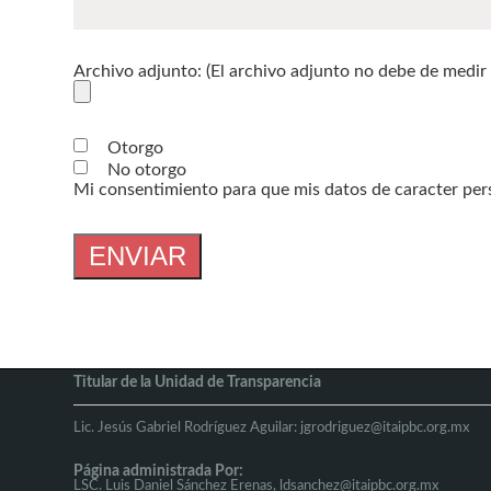
Archivo adjunto: (El archivo adjunto no debe de medi
Otorgo
No otorgo
Mi consentimiento para que mis datos de caracter pers
Titular de la Unidad de Transparencia
Lic. Jesús Gabriel Rodríguez Aguilar:
jgrodriguez@itaipbc.org.mx
Página administrada Por:
LSC. Luis Daniel Sánchez Erenas,
ldsanchez@itaipbc.org.mx